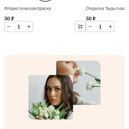
Флористическая Краска
Открытка "Будь счаст
50 ₽
50 ₽
−
1
+
−
1
+