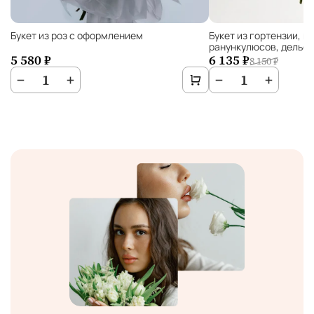
Букет из роз с оформлением
Букет из гортензии, м
ранункулюсов, дельф
5 580 ₽
6 135 ₽
8 150 ₽
−
1
+
−
1
+