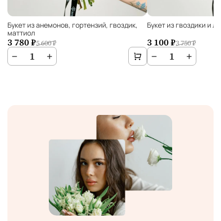
Букет из анемонов, гортензий, гвоздик,
Букет из гвоздики и л
маттиол
3 780 ₽
3 100 ₽
5 600 ₽
3 750 ₽
−
1
+
−
1
+