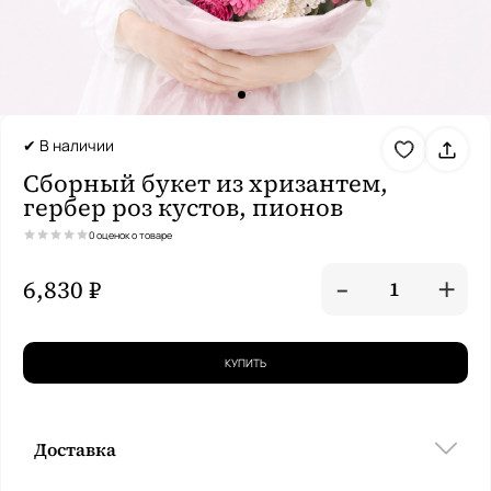
✔ В наличии
Сборный букет из хризантем,
гербер роз кустов, пионов
0 оценок о товаре
-
+
6,830 ₽
1
КУПИТЬ
Доставка