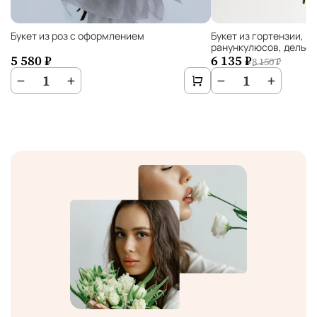
Букет из роз с оформлением
Букет из гортензии, м
ранункулюсов, дельф
5 580 ₽
6 135 ₽
8 150 ₽
−
1
+
−
1
+