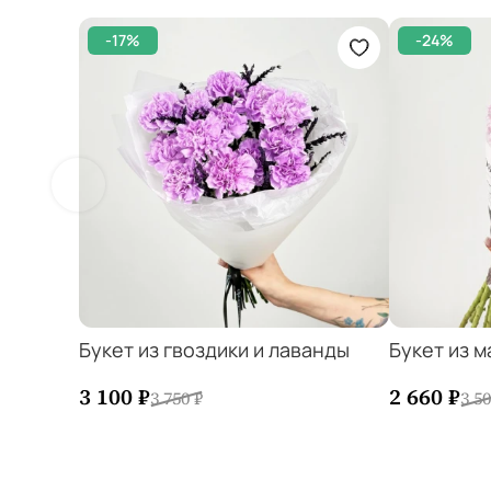
-17%
-24%
Букет из гвоздики и лаванды
Букет из 
−
1
+
−
3 100 ₽
2 660 ₽
3 750 ₽
3 50
Добавить в корзину
Добавит