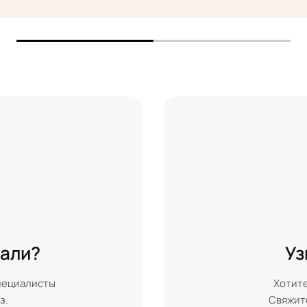
кали?
Уз
пециалисты
Хотите
з.
Свяжите