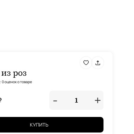
 из роз
0 оценок о товаре
-
+
₽
1
КУПИТЬ