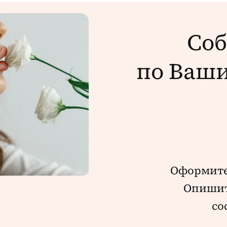
Соб
по Ваш
Оформит
Опишит
со