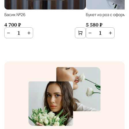
Басик №26
Букет из роз с оформ
4 700 ₽
5 580 ₽
−
1
+
−
1
+