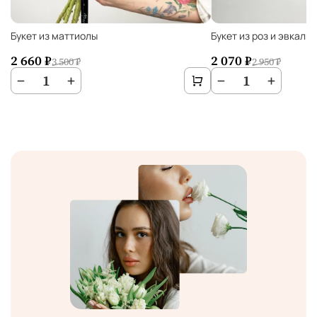
Букет из маттиолы
Букет из роз и эвкали
2 660 ₽
2 070 ₽
3 500 ₽
2 950 ₽
−
1
+
−
1
+