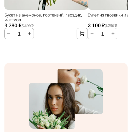
Букет из анемонов, гортензий, гвоздик,
Букет из гвоздики и л
маттиол
3 780 ₽
3 100 ₽
5 600 ₽
3 750 ₽
−
1
+
−
1
+