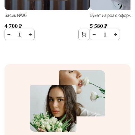
Басик №26
Букет из роз с оформ
4 700 ₽
5 580 ₽
−
1
+
−
1
+