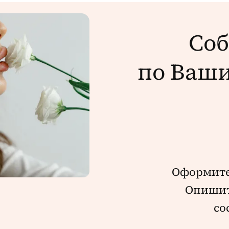
Соб
по Ваш
Оформит
Опишит
со