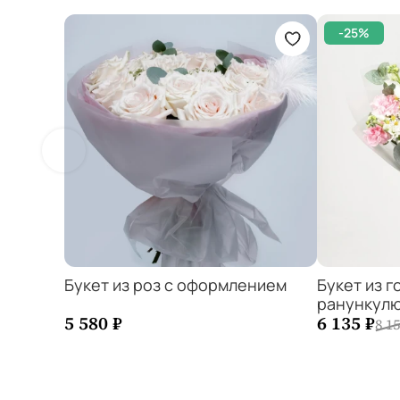
-25%
Букет из роз с оформлением
Букет из г
ранункулю
−
1
+
−
5 580 ₽
6 135 ₽
8 15
Добавить в корзину
Добавит