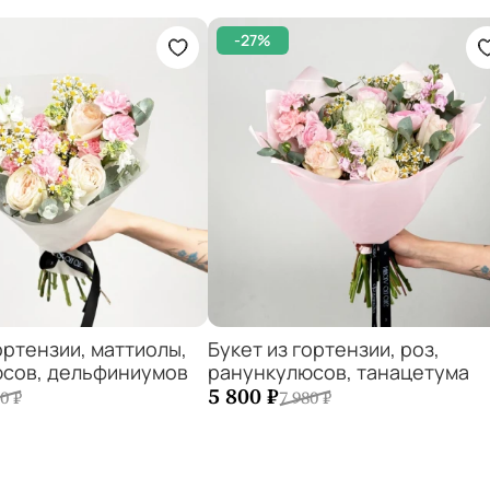
-27%
ортензии, маттиолы,
Букет из гортензии, роз,
сов, дельфиниумов
ранункулюсов, танацетума
1
+
−
1
+
5 800 ₽
0 ₽
7 980 ₽
ь в корзину
Добавить в корзину