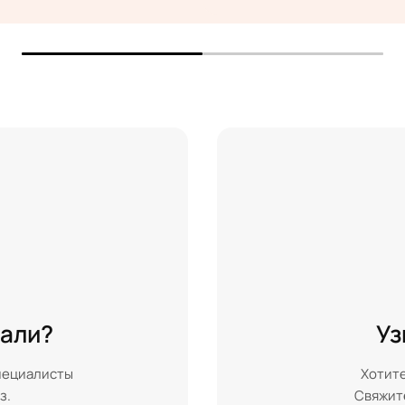
кали?
Уз
пециалисты
Хотите
з.
Свяжите