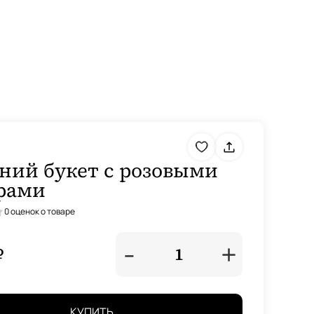
ний букет с розовыми
рами
0 оценок о товаре
-
+
₽
1
КУПИТЬ