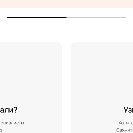
кали?
Уз
пециалисты
Хотите
з.
Свяжите