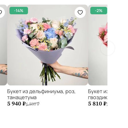
-14%
-2%
Букет из дельфиниума, роз,
Букет из роз ку
танацетума
гвоздики, эвкал
−
1
+
−
1
5 940 ₽
5 810 ₽
6 880 ₽
5 900 ₽
Добавить в корзину
Добавить в ко