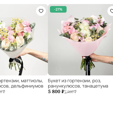
-27%
ортензии, маттиолы,
Букет из гортензии, роз,
сов, дельфиниумов
ранункулюсов, танацетума
1
+
−
1
+
5 800 ₽
0 ₽
7 980 ₽
ь в корзину
Добавить в корзину