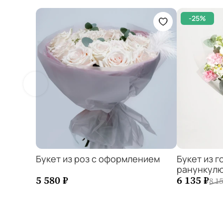
-25%
Букет из роз с оформлением
Букет из г
ранункулю
−
1
+
−
5 580 ₽
6 135 ₽
8 15
Добавить в корзину
Добавит