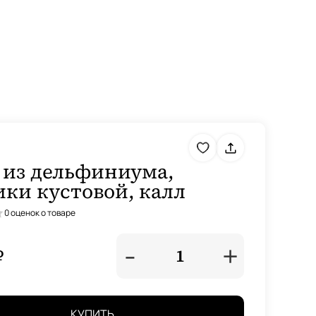
 из дельфиниума,
ики кустовой, калл
0 оценок о товаре
-
+
₽
1
КУПИТЬ