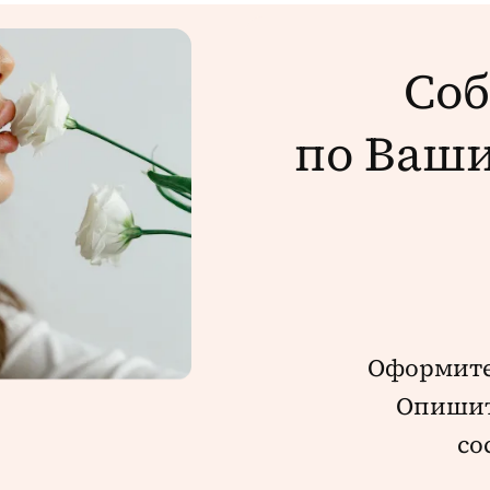
Соб
по Ваш
Оформит
Опишит
со