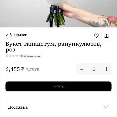
✔ В наличии
Букет танацетум, ранункулюсов,
роз
0 оценок о товаре
-
+
6,455 ₽
1
7,750 ₽
КУПИТЬ
Доставка