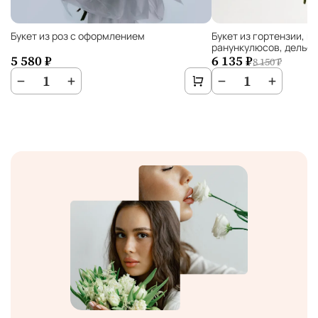
Букет из роз с оформлением
Букет из гортензии, м
ранункулюсов, дельф
5 580 ₽
6 135 ₽
8 150 ₽
−
1
+
−
1
+